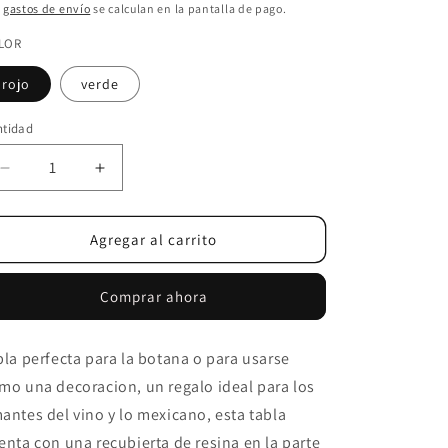
bitual
s
gastos de envío
se calculan en la pantalla de pago.
LOR
rojo
verde
ntidad
ntidad
Reducir
Aumentar
cantidad
cantidad
para
para
Tabla
Tabla
Agregar al carrito
De
De
Quesos
Quesos
Comprar ahora
Artesanal
Artesanal
Aguacate
Aguacate
rojo
rojo
bla perfecta para la botana o para usarse
mo una decoracion, un regalo ideal para los
antes del vino y lo mexicano, esta tabla
enta con una recubierta de resina en la parte