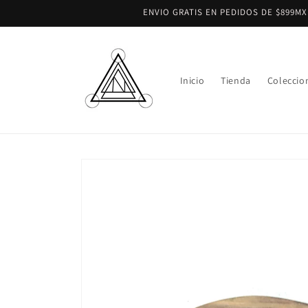
Ir
ENVIO GRATIS EN PEDIDOS DE $899M
directamente
al contenido
Inicio
Tienda
Coleccio
Ir
directamente
a la
información
del producto