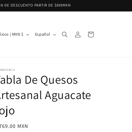
XN DE DESCUENTO PARTIR DE $899MXN
Iniciar
I
Carrito
México | MXN $
Español
sesión
d
i
o
m
HUALCALLI
abla De Quesos
a
rtesanal Aguacate
ojo
ecio
 769.00 MXN